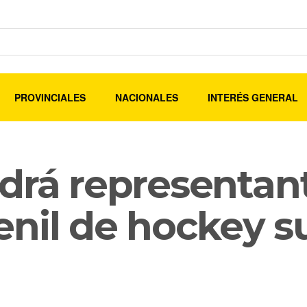
PROVINCIALES
NACIONALES
INTERÉS GENERAL
drá representant
enil de hockey s