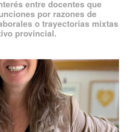
nterés entre docentes que
unciones por razones de
aborales o trayectorias mixtas
ivo provincial.