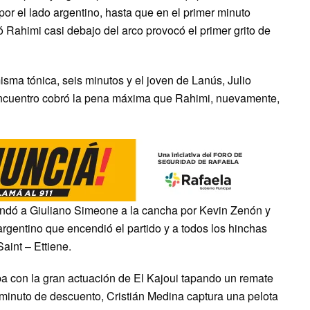
r el lado argentino, hasta que en el primer minuto
 Rahimi casi debajo del arco provocó el primer grito de
ma tónica, seis minutos y el joven de Lanús, Julio
el encuentro cobró la pena máxima que Rahimi, nuevamente,
andó a Giuliano Simeone a la cancha por Kevin Zenón y
argentino que encendió el partido y a todos los hinchas
int – Ettiene.
ba con la gran actuación de El Kajoui tapando un remate
 minuto de descuento, Cristián Medina captura una pelota