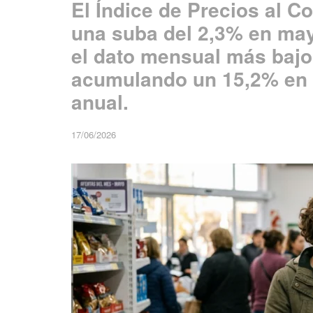
El Índice de Precios al C
una suba del 2,3% en may
el dato mensual más bajo 
acumulando un 15,2% en l
anual.
17/06/2026