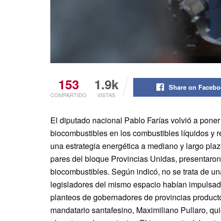
153
1.9k
Share on Faceb
COMPARTIDO
VISTAS
El diputado nacional Pablo Farías volvió a pone
biocombustibles en los combustibles líquidos y r
una estrategia energética a mediano y largo plazo
pares del bloque Provincias Unidas, presentaron 
biocombustibles. Según indicó, no se trata de una
legisladores del mismo espacio habían impulsado
planteos de gobernadores de provincias producto
mandatario santafesino, Maximiliano Pullaro, qu