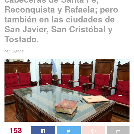
Reconquista y Rafaela; pero
también en las ciudades de
San Javier, San Cristóbal y
Tostado.
03/11/2025
153