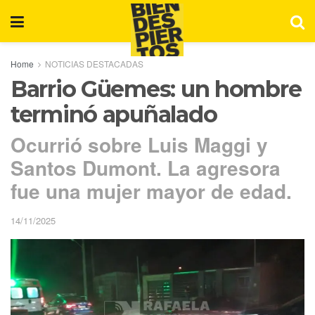
Home
NOTICIAS DESTACADAS
Barrio Güemes: un hombre
terminó apuñalado
Ocurrió sobre Luis Maggi y
Santos Dumont. La agresora
fue una mujer mayor de edad.
14/11/2025