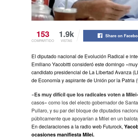
153
1.9k
Share on Faceb
COMPARTIDO
VISTAS
El diputado nacional de Evolución Radical e int
Emiliano Yacobitti consideró este domingo «muy di
candidato presidencial de La Libertad Avanza (LLA
de Economía y aspirante de Unión por la Patria 
«
Es muy difícil que los radicales voten a Milei»
casos» como los del electo gobernador de Santa
Pullaro, y su par del bloque de diputados nacio
públicamente que apoyarían a Milei en un balot
En declaraciones a la radio web Futurock,
Yacobi
ocasiones manifiesta Milei.