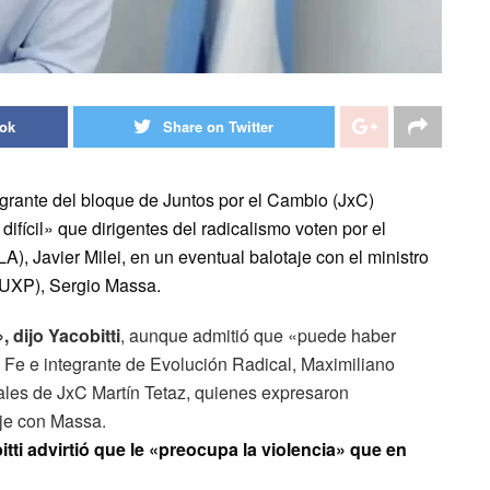
ook
Share on Twitter
egrante del bloque de Juntos por el Cambio (JxC)
fícil» que dirigentes del radicalismo voten por el
), Javier Milei, en un eventual balotaje con el ministro
(UXP), Sergio Massa.
, dijo Yacobitti
, aunque admitió que «puede haber
 Fe e integrante de Evolución Radical, Maximiliano
nales de JxC Martín Tetaz, quienes expresaron
aje con Massa.
tti advirtió que le «preocupa la violencia» que en