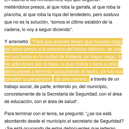
metiéndolos presos, al que roba la garrafa, al que roba la
plancha, al que roba la ropa del tendedero, pero sostuvo
que no es la solución, “somos el último eslabón de la
cadena, lo voy a seguir diciendo”.
Y arremetió:
“Para que quienes tienen que hacerse cargo
del tramo previo a la comisión del hecho delictivo, de una
vez por todas en la ciudad de Rafaela, se hagan cargo. Sí
las adicciones son la base, lo que motiva o lleva a estos
delincuentes a terminar consumando el hecho, ya hay que
concebir la prevención
de otra manera,
a través de un
trabajo social, de parte, entiendo yo, del municipio,
concretamente de la Secretaría de Seguridad, con el área
de educación, con el área de salud”.
Para terminar con el tema, se preguntó: “¿se los está
abordando desde el municipio el secretario de Seguridad?
¿Se está ocupando de estos delincuentes que reiteran