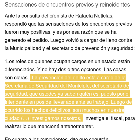
Sensaciones de encuentros previos y reincidentes
Ante la consulta del cronista de Rafaela Noticias,
respondió que las sensaciones de los encuentros previos
fueron muy positivas, y es por esa razón que se ha
generado el pedido. Luego volvió a cargar de lleno contra
la Municipalidad y el secretario de prevención y seguridad:
“Los roles de quienes ocupan cargos en un estado están
diferenciados. Y no hay dos o tres opciones. Las cosas
son claras.
La prevención del delito está a cargo de la
Secretaría de Seguridad del Municipio, del secretario de
seguridad, que ustedes ya saben quién es, puesto por el
Intendente en pos de llevar adelante su trabajo. Luego de
ocurrido los hechos delictivos, son muchos en nuestra
ciudad (…) investigamos nosotros,
investiga el fiscal, para
realizar lo que mencioné anteriormente”.
En cuanto a los reincidentes, dijo que seguirán