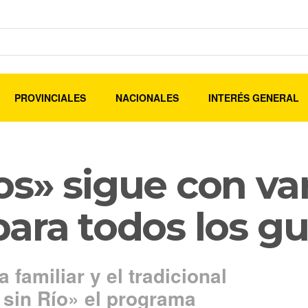
PROVINCIALES
NACIONALES
INTERÉS GENERAL
s» sigue con va
ara todos los gu
 familiar y el tradicional
sin Río» el programa