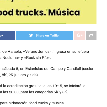
ook
Share on Twitter
 de Rafaela, «Verano Juntos», ingresa en su tercera
a Nocturna» y «Rock sin Río».
el sábado 8, en Estanislao del Campo y Candioti (sector
 8K, 2K juniors y kids).
á la acreditación gratuita; a las 19:15, se iniciará la
 a las 20:00, para las categorías 5K y 8K.
ara hidratación, food trucks y música.