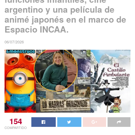
argentino y una película de
animé japonés en el marco de
Espacio INCAA.
06/07/2026
154
COMPARTIDO