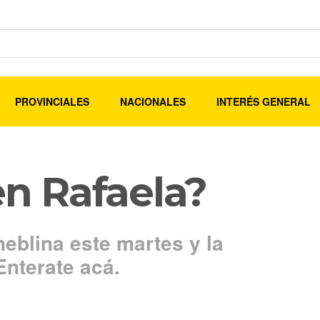
PROVINCIALES
NACIONALES
INTERÉS GENERAL
en Rafaela?
eblina este martes y la
Enterate acá.