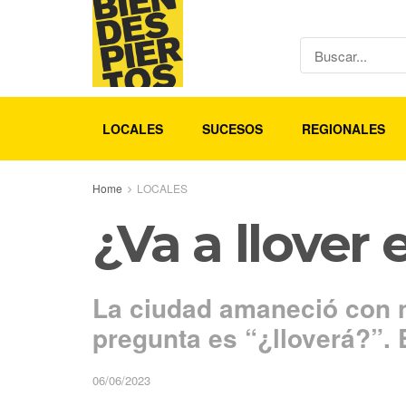
LOCALES
SUCESOS
REGIONALES
Home
LOCALES
¿Va a llover 
La ciudad amaneció con n
pregunta es “¿lloverá?”. 
06/06/2023