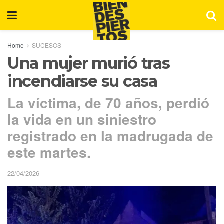
Home
SUCESOS
Una mujer murió tras
incendiarse su casa
La víctima, de 70 años, perdió
la vida en un siniestro
registrado en la madrugada de
este martes.
22/04/2026