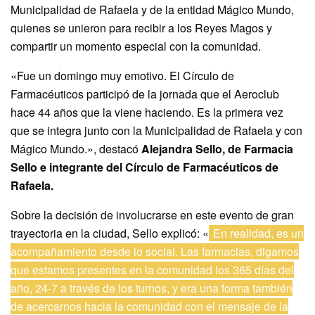
Municipalidad de Rafaela y de la entidad Mágico Mundo,
quienes se unieron para recibir a los Reyes Magos y
compartir un momento especial con la comunidad.
«Fue un domingo muy emotivo. El Círculo de
Farmacéuticos participó de la jornada que el Aeroclub
hace 44 años que la viene haciendo. Es la primera vez
que se integra junto con la Municipalidad de Rafaela y con
Mágico Mundo.», destacó
Alejandra Sello, de Farmacia
Sello e integrante del Círculo de Farmacéuticos de
Rafaela.
Sobre la decisión de involucrarse en este evento de gran
trayectoria en la ciudad, Sello explicó: «
En realidad, es un
acompañamiento desde lo social. Las farmacias, digamos
que estamos presentes en la comunidad los 365 días del
año, 24-7 a través de los turnos, y era una forma también
de acercarnos hacia la comunidad con el mensaje de la