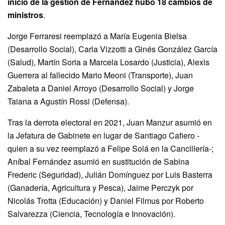
inicio de la gestión de Fernández hubo 18 cambios de
ministros
.
Jorge Ferraresi reemplazó a María Eugenia Bielsa
(Desarrollo Social), Carla Vizzotti a Ginés González García
(Salud), Martín Soria a Marcela Losardo (Justicia), Alexis
Guerrera al fallecido Mario Meoni (Transporte), Juan
Zabaleta a Daniel Arroyo (Desarrollo Social) y Jorge
Taiana a Agustín Rossi (Defensa).
Tras la derrota electoral en 2021, Juan Manzur asumió en
la Jefatura de Gabinete en lugar de Santiago Cafiero -
quien a su vez reemplazó a Felipe Solá en la Cancillería-;
Aníbal Fernández asumió en sustitución de Sabina
Frederic (Seguridad), Julián Domínguez por Luis Basterra
(Ganadería, Agricultura y Pesca), Jaime Perczyk por
Nicolás Trotta (Educación) y Daniel Filmus por Roberto
Salvarezza (Ciencia, Tecnología e Innovación).