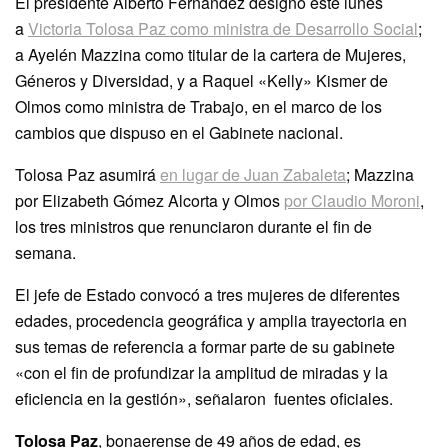
El presidente Alberto Fernández designó este lunes
a
Victoria Tolosa Paz como ministra de Desarrollo Social
;
a Ayelén Mazzina como titular de la cartera de Mujeres,
Géneros y Diversidad, y a Raquel «Kelly» Kismer de
Olmos como ministra de Trabajo, en el marco de los
cambios que dispuso en el Gabinete nacional.
Tolosa Paz asumirá
en lugar de Juan Zabaleta
; Mazzina
por Elizabeth Gómez Alcorta y Olmos
por Claudio Moroni
,
los tres ministros que renunciaron durante el fin de
semana.
El jefe de Estado convocó a tres mujeres de diferentes
edades, procedencia geográfica y amplia trayectoria en
sus temas de referencia a formar parte de su gabinete
«con el fin de profundizar la amplitud de miradas y la
eficiencia en la gestión», señalaron fuentes oficiales.
Tolosa Paz
, bonaerense de 49 años de edad, es