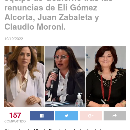
renuncias de Eli Gómez
Alcorta, Juan Zabaleta y
Claudio Moroni.
10/10/2022
157
COMPARTIDO