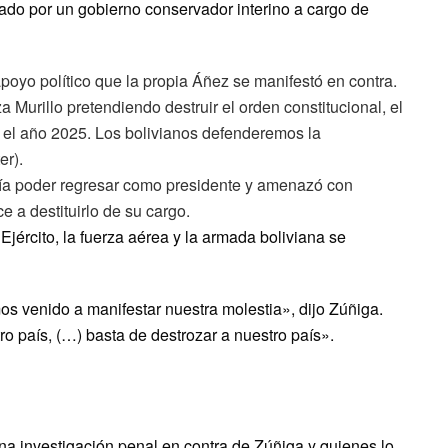
ado por un gobierno conservador interino a cargo de
apoyo político que la propia Áñez se manifestó en contra.
a Murillo pretendiendo destruir el orden constitucional, el
 el año 2025. Los bolivianos defenderemos la
er).
ía poder regresar como presidente y amenazó con
ce a destituirlo de su cargo.
Ejército, la fuerza aérea y la armada boliviana se
os venido a manifestar nuestra molestia», dijo Zúñiga.
o país, (…) basta de destrozar a nuestro país».
una investigación penal en contra de Zúñiga y quienes lo