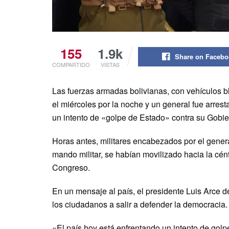
155
1.9k
Share on Faceb
COMPARTIDO
VISTAS
Las fuerzas armadas bolivianas, con vehículos bl
el miércoles por la noche y un general fue arre
un intento de «golpe de Estado» contra su Gobie
Horas antes, militares encabezados por el gene
mando militar, se habían movilizado hacia la cént
Congreso.
En un mensaje al país, el presidente Luis Arce 
los ciudadanos a salir a defender la democracia.
«El país hoy está enfrentando un intento de golp