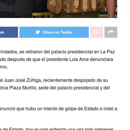
ook
Share on Twitter
indados, se retiraron del palacio presidencial en La Paz
stado después de que el presidente Luis Arce denunciara
rno.
ral Juan José Zúñiga, recientemente despojado de su
rica Plaza Murillo, sede del palacio presidencial y del
denunció que hubo un intento de golpe de Estado e instó a
e de Estado, hoy el país enfrenta una vez más intereses