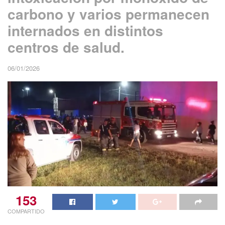
carbono y varios permanecen
internados en distintos
centros de salud.
06/01/2026
153
COMPARTIDO