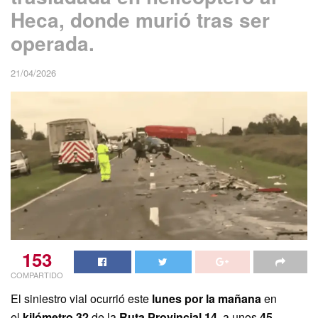
Heca, donde murió tras ser
operada.
21/04/2026
153
COMPARTIDO
El siniestro vial ocurrió este
lunes por la mañana
en
el
kilómetro 32
de la
Ruta Provincial 14
, a unos
45