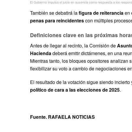
El Gobierno impulsa el juicio en ausencia como respuesta a los respon
También se debatirá la
figura de reiterancia
en 
penas para reincidentes
con múltiples procesos
Definiciones clave en las próximas hora
Antes de llegar al recinto, la Comisión de
Asunto
Hacienda
deberá emitir dictámenes, en una re
Mientras tanto, los bloques opositores analizan s
flexibilizar su voto a cambio de negociaciones en
El resultado de la votación sigue siendo incierto
político de cara a las elecciones de 2025
.
Fuente. RAFAELA NOTICIAS