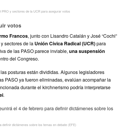
el PRO y sectores de la UCR para asegurar votos
uir votos
ermo Francos
, junto con Lisandro Catalán y José “Cochi”
y sectores de la
Unión Cívica Radical (UCR)
para
tiva de las PASO parece inviable,
una suspensión
ntro del Congreso.
, las posturas están divididas. Algunos legisladores
las PASO ya fueron eliminadas, evalúan acompañar la
ncionada durante el kirchnerismo podría interpretarse
ei
.
ra definir dictámenes sobre los temas en debate (EFE)