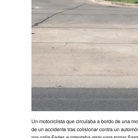
Un motociclista que circulaba a bordo de una mot
de un accidente tras colisionar contra un autom
por calle Fader, e intentaba girar para tomar Sarg