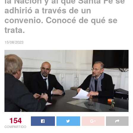
la Nación y al que Santa Fe se
adhirió a través de un
convenio. Conocé de qué se
trata.
15/08/2023
154
COMPARTIDO