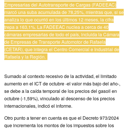
Empresarias del Autotransporte de Cargas (FADEEAC)
marcó una suba acumulada de 78,25%, mientras que, si se
analiza lo que ocurrió en los últimos 12 meses, la cifra
trepa a 163,1%. La FADEEAC nuclea a cerca de 40
cámaras empresarias de todo el país, incluida la Cámara
de Empresas de Transporte Automotor de Rafaela
(CETAR), que integra el Centro Comercial e Industrial de
Rafaela y la Región.
Sumado al contexto recesivo de la actividad, el limitado
aumento en el ICT de octubre -el valor más bajo del año-,
se debe a la caída temporal de los precios del gasoil en
octubre (-1,59%), vinculado al descenso de los precios
internacionales, indicó el informe.
Otro punto a tener en cuenta es que el Decreto 973/2024
que incrementa los montos de los impuestos sobre los