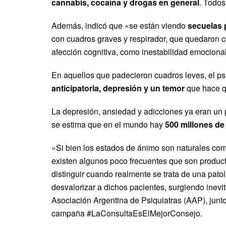
cannabis, cocaína y drogas en general
. Todos
Además, indicó que «se están viendo
secuelas 
con cuadros graves y respirador, que quedaron co
afección cognitiva, como inestabilidad emocional 
En aquellos que padecieron cuadros leves, el p
anticipatoria, depresión y un temor
que hace q
La depresión, ansiedad y adicciones ya eran un
se estima que en el mundo hay
500 millones de
«Si bien los estados de ánimo son naturales com
existen algunos poco frecuentes que son produ
distinguir cuando realmente se trata de una pato
desvalorizar a dichos pacientes, surgiendo inevi
Asociación Argentina de Psiquiatras (AAP), junto
campaña #LaConsultaEsElMejorConsejo.