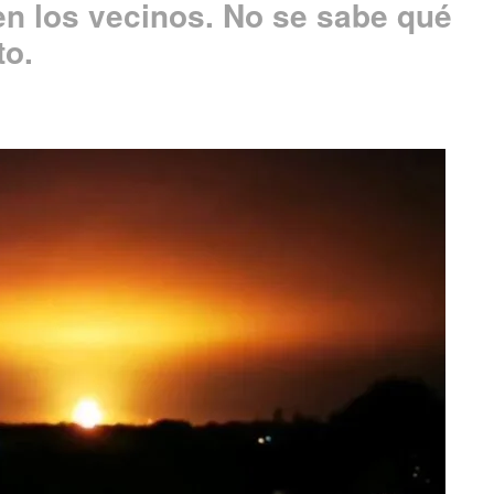
n los vecinos. No se sabe qué
to.