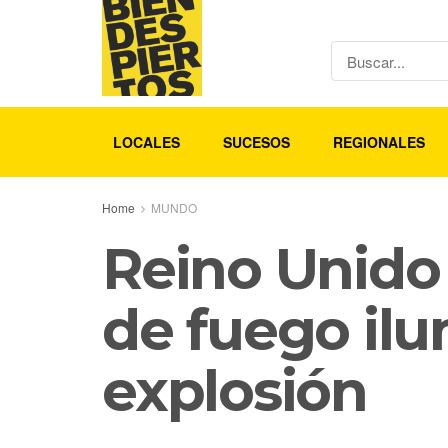
LOCALES
SUCESOS
REGIONALES
Home
MUNDO
Reino Unido
de fuego ilu
explosión