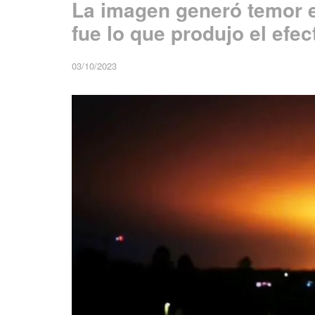
La imagen generó temor e
fue lo que produjo el efec
03/10/2023