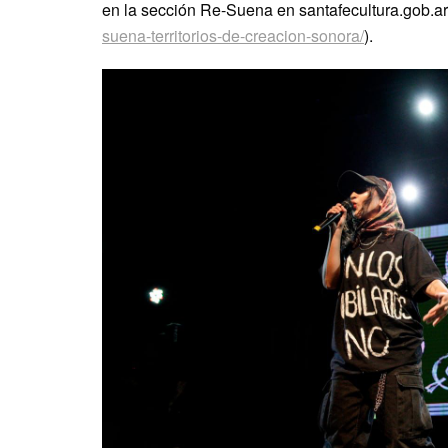
en la sección Re-Suena en santafecultura.gob.ar
suena-territorios-de-creacion-sonora/
).