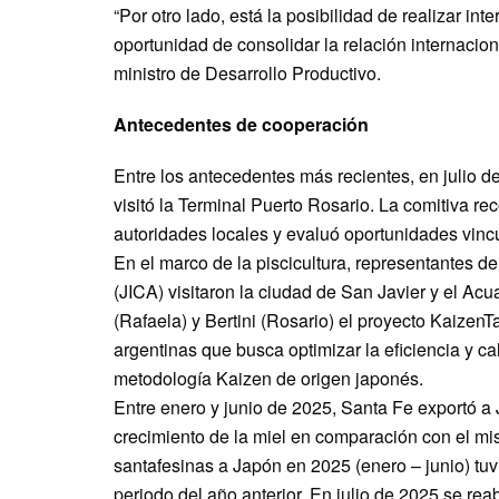
“Por otro lado, está la posibilidad de realizar in
oportunidad de consolidar la relación internacion
ministro de Desarrollo Productivo.
Antecedentes de cooperación
Entre los antecedentes más recientes, en julio 
visitó la Terminal Puerto Rosario. La comitiva rec
autoridades locales y evaluó oportunidades vincul
En el marco de la piscicultura, representantes d
(JICA) visitaron la ciudad de San Javier y el Ac
(Rafaela) y Bertini (Rosario) el proyecto Kaize
argentinas que busca optimizar la eficiencia y ca
metodología Kaizen de origen japonés.
Entre enero y junio de 2025, Santa Fe exportó a
crecimiento de la miel en comparación con el m
santafesinas a Japón en 2025 (enero – junio) tu
periodo del año anterior. En julio de 2025 se rea