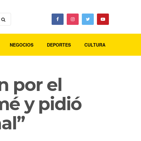
NEGOCIOS
DEPORTES
CULTURA
 por el
mé y pidió
al”