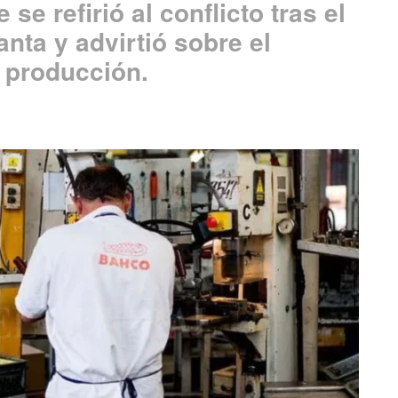
se refirió al conflicto tras el
anta y advirtió sobre el
a producción.