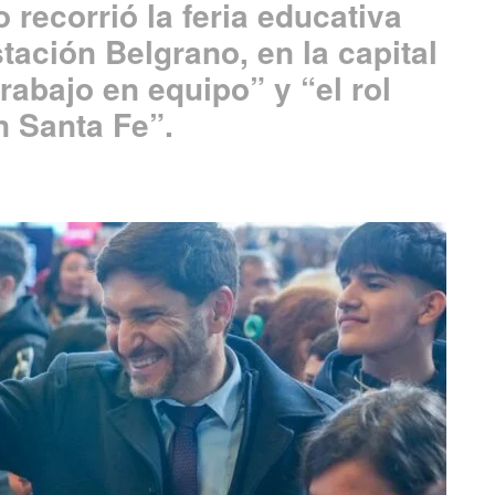
 recorrió la feria educativa
tación Belgrano, en la capital
trabajo en equipo” y “el rol
n Santa Fe”.