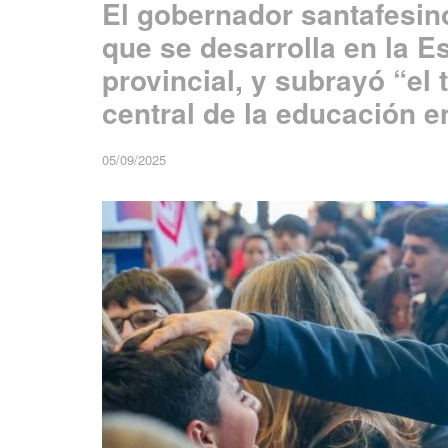
El gobernador santafesino
que se desarrolla en la Es
provincial, y subrayó “el 
central de la educación e
05/09/2025