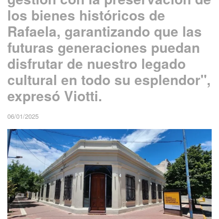
los bienes históricos de
Rafaela, garantizando que las
futuras generaciones puedan
disfrutar de nuestro legado
cultural en todo su esplendor",
expresó Viotti.
06/01/2025