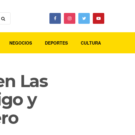
NEGOCIOS
DEPORTES
CULTURA
en Las
igo y
ero