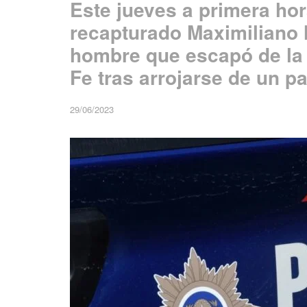
Este jueves a primera ho
recapturado Maximiliano M
hombre que escapó de la 
Fe tras arrojarse de un pa
29/06/2023