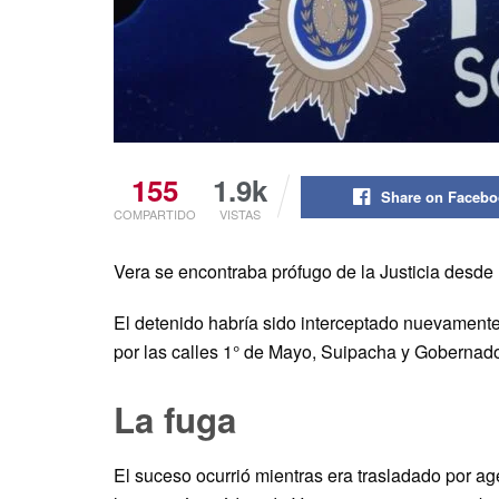
155
1.9k
Share on Faceb
COMPARTIDO
VISTAS
Vera se encontraba prófugo de la Justicia desde 
El detenido habría sido interceptado nuevamente
por las calles 1° de Mayo, Suipacha y Gobernad
La fuga
El suceso ocurrió mientras era trasladado por age