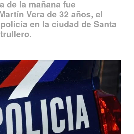
ra de la mañana fue
artín Vera de 32 años, el
policía en la ciudad de Santa
trullero.