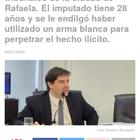
Rafaela. El imputado tiene 28
años y se le endilgó haber
utilizado un arma blanca para
perpetrar el hecho ilícito.
04/07/2024
Juez Gustavo Bumaguin.