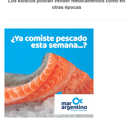
Los kioscos podrán vender medicamentos como en
otras épocas