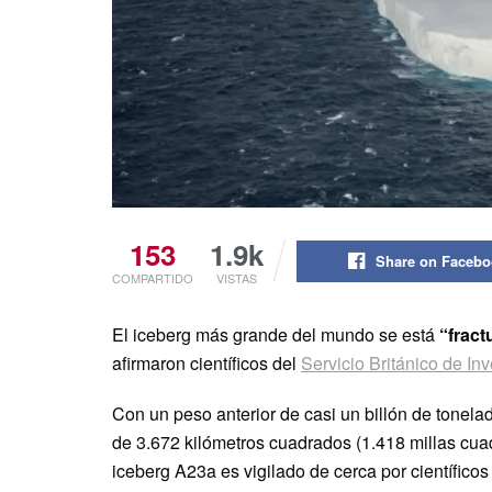
153
1.9k
Share on Faceb
COMPARTIDO
VISTAS
El iceberg más grande del mundo se está
“fract
afirmaron científicos del
Servicio Británico de Inv
Con un peso anterior de casi un billón de tonelad
de 3.672 kilómetros cuadrados (1.418 millas cua
iceberg A23a es vigilado de cerca por científico