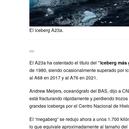
El iceberg A23a.
El A23a ha ostentado el título del
“iceberg más 
de 1980, siendo ocasionalmente superado por i
al A68 en 2017 y al A76 en 2021.
Andrew Meijers, oceanógrafo del BAS, dijo a CNN
está fracturando rápidamente y perdiendo trozo
grandes icebergs por el Centro Nacional de Hiel
El “megaberg” se redujo ahora a unos 1.700 kiló
lo que equivale aproximadamente al tamaño del