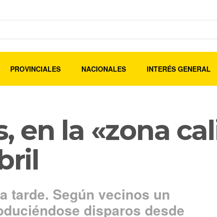
PROVINCIALES
NACIONALES
INTERÉS GENERAL
s, en la «zona ca
bril
la tarde. Según vecinos un
produciéndose disparos desde