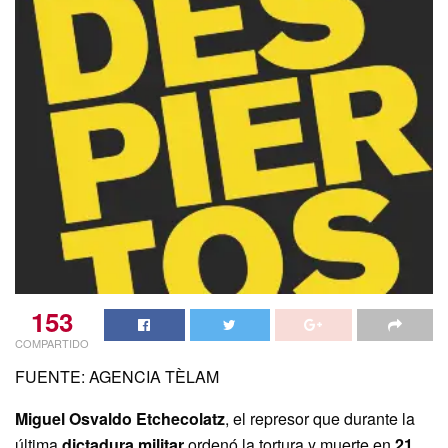
153
COMPARTIDO
FUENTE: AGENCIA TÈLAM
Miguel Osvaldo Etchecolatz
, el represor que durante la
última
dictadura militar
ordenó la tortura y muerte en
21