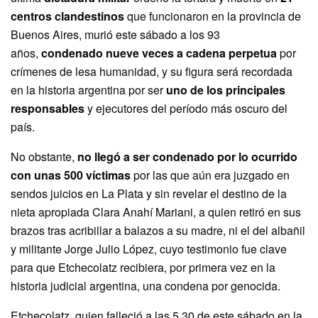
centros clandestinos
que funcionaron en la provincia de
Buenos Aires, murió este sábado a los 93
años,
condenado nueve veces a cadena perpetua
por
crímenes de lesa humanidad, y su figura será recordada
en la historia argentina por ser
uno de los principales
responsables
y ejecutores del período más oscuro del
país.
No obstante,
no llegó a ser condenado por lo ocurrido
con unas 500 víctimas
por las que aún era juzgado en
sendos juicios en La Plata y sin revelar el destino de la
nieta apropiada Clara Anahí Mariani, a quien retiró en sus
brazos tras acribillar a balazos a su madre, ni el del albañil
y militante Jorge Julio López, cuyo testimonio fue clave
para que Etchecolatz recibiera, por primera vez en la
historia judicial argentina, una condena por genocida.
Etchecolatz, quien falleció a las 5.30 de este sábado en la