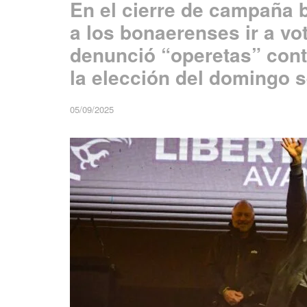
En el cierre de campaña b
a los bonaerenses ir a vot
denunció “operetas” cont
la elección del domingo s
05/09/2025