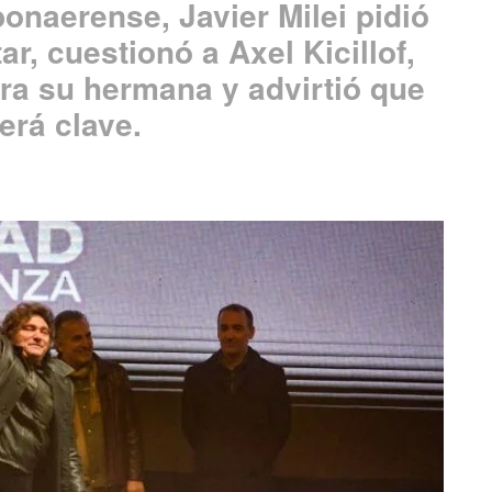
onaerense, Javier Milei pidió
ar, cuestionó a Axel Kicillof,
ra su hermana y advirtió que
erá clave.