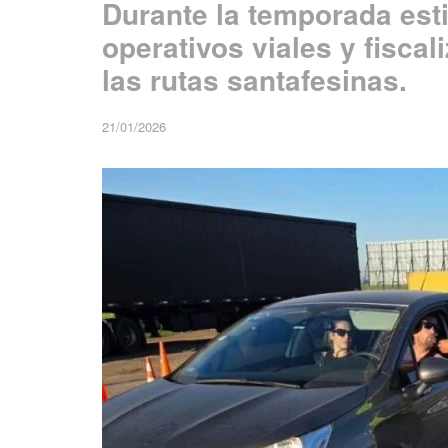
Durante la temporada estiv
operativos viales y fisca
las rutas santafesinas.
21/01/2026