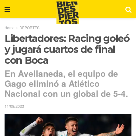
Home
DEPORTES
Libertadores: Racing goleó
y jugará cuartos de final
con Boca
En Avellaneda, el equipo de
Gago eliminó a Atlético
Nacional con un global de 5-4.
11/08/2023