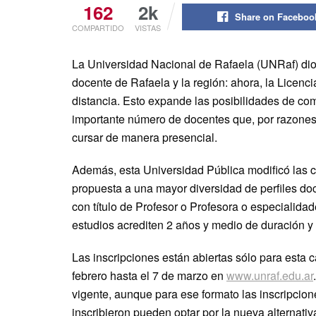
162
2k
Share on Faceboo
COMPARTIDO
VISTAS
La Universidad Nacional de Rafaela (UNRaf) dio 
docente de Rafaela y la región: ahora, la Licen
distancia. Esto expande las posibilidades de co
importante número de docentes que, por razones 
cursar de manera presencial.
Además, esta Universidad Pública modificó las c
propuesta a una mayor diversidad de perfiles d
con título de Profesor o Profesora o especialid
estudios acrediten 2 años y medio de duración y
Las inscripciones están abiertas sólo para esta c
febrero hasta el 7 de marzo en
www.unraf.edu.ar
vigente, aunque para ese formato las inscripcion
inscribieron pueden optar por la nueva alternativ