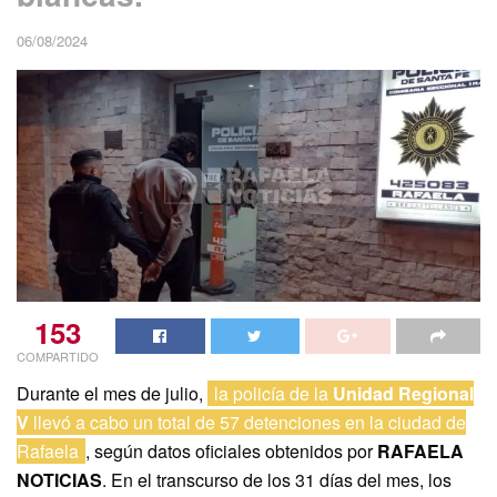
06/08/2024
153
COMPARTIDO
Durante el mes de julio,
la policía de la
Unidad Regional
V
llevó a cabo un total de 57 detenciones en la ciudad de
Rafaela
, según datos oficiales obtenidos por
RAFAELA
NOTICIAS
. En el transcurso de los 31 días del mes, los