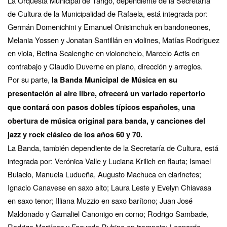
La Orquesta Municipal de Tango, dependiente de la Secretaría
de Cultura de la Municipalidad de Rafaela, está integrada por:
Germán Domenichini y Emanuel Onisimchuk en bandoneones,
Melania Yossen y Jonatan Santillán en violines, Matías Rodriguez
en viola, Betina Scalenghe en violonchelo, Marcelo Actis en
contrabajo y Claudio Duverne en piano, dirección y arreglos.
Por su parte,
la Banda Municipal de Música en su
presentación al aire libre, ofrecerá un variado repertorio
que contará con pasos dobles típicos españoles, una
obertura de música original para banda, y canciones del
jazz y rock clásico de los años 60 y 70.
La Banda, también dependiente de la Secretaría de Cultura, está
integrada por: Verónica Valle y Luciana Krilich en flauta; Ismael
Bulacio, Manuela Ludueña, Augusto Machuca en clarinetes;
Ignacio Canavese en saxo alto; Laura Leste y Evelyn Chiavasa
en saxo tenor; Illiana Muzzio en saxo barítono; Juan José
Maldonado y Gamaliel Canonigo en corno; Rodrigo Sambade,
Rodrigo Martínez y Facundo Rubino en trompeta; Leonardo