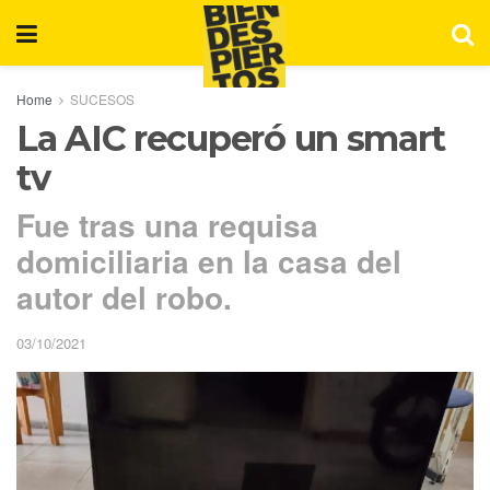
Home
SUCESOS
La AIC recuperó un smart
tv
Fue tras una requisa
domiciliaria en la casa del
autor del robo.
03/10/2021