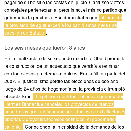
pagar de su bolsillo las costas del juicio. Camusso y otros
concejales pertenecían al peronismo, el mismo partido que
gobernaba la provincia. Eso demostraba que
el tema de
la provisión de agua excedía los partidismos y era una
cuestión de Estado
.
Los seis meses que fueron 8 años
En la finalización de su segundo mandato, Obeid prometió
la construcción de un acueducto que vendría a terminar
con todos esos problemas crónicos. Era la última parte del
2007. El justicialismo perdió las elecciones de ese año
luego de 24 años de hegemonía en la provincia e irrumpió
el socialismo.
La primera decisión del nuevo gobernador
Hermes Binner fue cancelar los proyectos de nuevos
acueductos que había anunciado –incluso con licitaciones
abiertas y proyectos técnicos definidos- el gobernador
saliente
. Conociendo la intensidad de la demanda de los