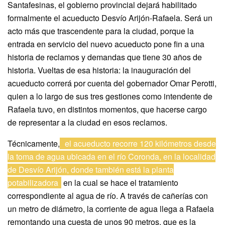
Santafesinas, el gobierno provincial dejará habilitado
formalmente el acueducto Desvío Arijón-Rafaela. Será un
acto más que trascendente para la ciudad, porque la
entrada en servicio del nuevo acueducto pone fin a una
historia de reclamos y demandas que tiene 30 años de
historia. Vueltas de esa historia: la inauguración del
acueducto correrá por cuenta del gobernador Omar Perotti,
quien a lo largo de sus tres gestiones como intendente de
Rafaela tuvo, en distintos momentos, que hacerse cargo
de representar a la ciudad en esos reclamos.
Técnicamente,
el acueducto recorre 120 kilómetros desde
la toma de agua ubicada en el río Coronda, en la localidad
de Desvío Arijón, donde también está la planta
potabilizadora
en la cual se hace el tratamiento
correspondiente al agua de río. A través de cañerías con
un metro de diámetro, la corriente de agua llega a Rafaela
remontando una cuesta de unos 90 metros, que es la