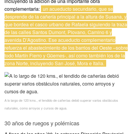
incluyendo la adición de una importante obra
complementaria:
un acueducto secundario, que se
desprende de la cañería principal a la altura de Susana, y
que bordea el casco urbano de Rafaela siguiendo la traza
de las calles Santos Dumont, Piovano, Camino 6 y
avenida D’Agostino. Ese acueducto complementario
refuerza el abastecimiento de los barrios del Oeste –sobre
todo Martín Fierro y Güemes-, así como también los de la
zona Norte, incluyendo San José, Mora e Italia.
A lo largo de 120 kms., el tendido de cañerías debió superar varios obstáculos
naturales, como arroyos y cursos de agua.
30 años de ruegos y polémicas