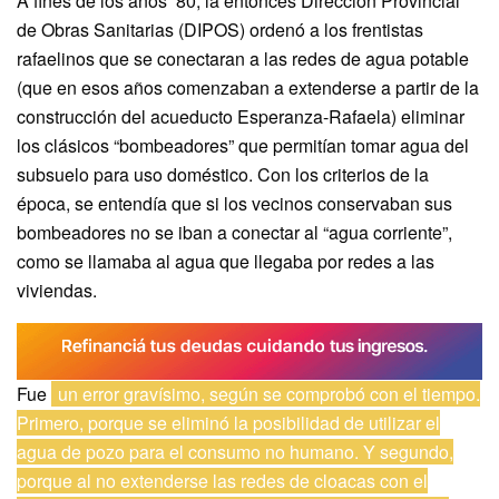
A fines de los años ’80, la entonces Dirección Provincial
de Obras Sanitarias (DIPOS) ordenó a los frentistas
rafaelinos que se conectaran a las redes de agua potable
(que en esos años comenzaban a extenderse a partir de la
construcción del acueducto Esperanza-Rafaela) eliminar
los clásicos “bombeadores” que permitían tomar agua del
subsuelo para uso doméstico. Con los criterios de la
época, se entendía que si los vecinos conservaban sus
bombeadores no se iban a conectar al “agua corriente”,
como se llamaba al agua que llegaba por redes a las
viviendas.
Fue
un error gravísimo, según se comprobó con el tiempo.
Primero, porque se eliminó la posibilidad de utilizar el
agua de pozo para el consumo no humano. Y segundo,
porque al no extenderse las redes de cloacas con el