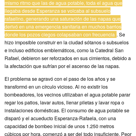
mismo ritmo que las de agua potable, toda el agua que
llegaba desde Esperanza se volcaba al subsuelo
rafaelino, generando una saturación de las napas que
derivó en una emergencia sanitaria en muchos barrios
donde los pozos ciegos colapsaban con frecuencia
. Se
hizo imposible construir en la ciudad sótanos o subsuelos
e incluso edificios emblemáticos, como la Catedral San
Rafael, debieron ser reforzados en sus cimientos, debido a
la afectación que sufrían por el ascenso de las napas.
El problema se agravó con el paso de los años y se
transformó en un círculo vicioso. Al no existir los
bombeadores, los vecinos utilizaban el agua potable parar
regar los patios, lavar autos, llenar piletas y lavar ropa o
instalaciones domésticas. El consumo de agua potable se
disparó y el acueducto Esperanza-Rafaela, con una
capacidad de bombeo inicial de unos 1.250 metros
cúbicos por hora, comenzó a ser del todo insuficiente. Peor