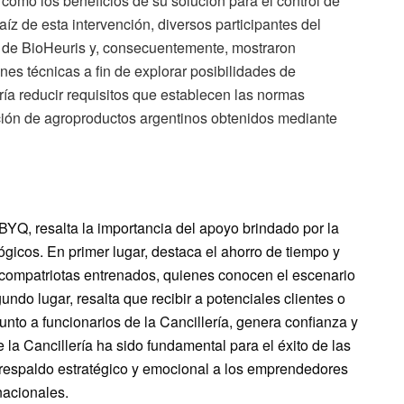
í como los beneficios de su solución para el control de
aíz de esta intervención, diversos participantes del
a de BioHeuris y, consecuentemente, mostraron
nes técnicas a fin de explorar posibilidades de
ría reducir requisitos que establecen las normas
tación de agroproductos argentinos obtenidos mediante
BYQ, resalta la importancia del apoyo brindado por la
ógicos. En primer lugar, destaca el ahorro de tiempo y
compatriotas entrenados, quienes conocen el escenario
undo lugar, resalta que recibir a potenciales clientes o
nto a funcionarios de la Cancillería, genera confianza y
la Cancillería ha sido fundamental para el éxito de las
espaldo estratégico y emocional a los emprendedores
nacionales.