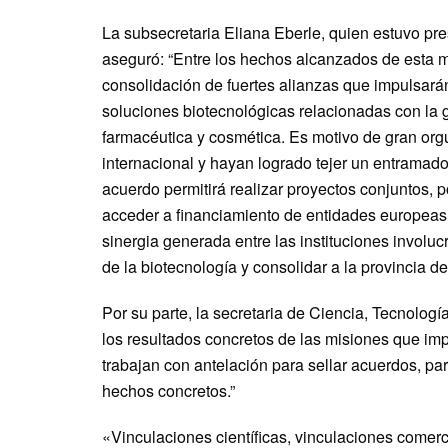
La subsecretaria Eliana Eberle, quien estuvo pre
aseguró: “Entre los hechos alcanzados de esta mi
consolidación de fuertes alianzas que impulsarán
soluciones biotecnológicas relacionadas con la 
farmacéutica y cosmética. Es motivo de gran orgul
internacional y hayan logrado tejer un entramad
acuerdo permitirá realizar proyectos conjuntos, p
acceder a financiamiento de entidades europeas 
sinergia generada entre las instituciones invol
de la biotecnología y consolidar a la provincia d
Por su parte, la secretaria de Ciencia, Tecnolog
los resultados concretos de las misiones que im
trabajan con antelación para sellar acuerdos, p
hechos concretos.”
«Vinculaciones científicas, vinculaciones comerc