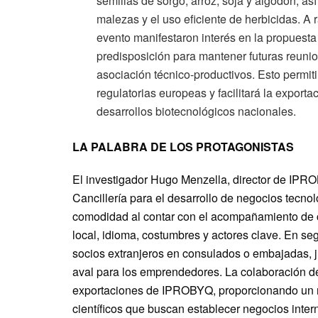
semillas de sorgo, arroz, soja y algodón, as
malezas y el uso eficiente de herbicidas. A r
evento manifestaron interés en la propuest
predisposición para mantener futuras reunio
asociación técnico-productivos. Esto permiti
regulatorias europeas y facilitará la expor
desarrollos biotecnológicos nacionales.
LA PALABRA DE LOS PROTAGONISTAS
El investigador Hugo Menzella, director de IPRO
Cancillería para el desarrollo de negocios tecnol
comodidad al contar con el acompañamiento de 
local, idioma, costumbres y actores clave. En seg
socios extranjeros en consulados o embajadas, ju
aval para los emprendedores. La colaboración de 
exportaciones de IPROBYQ, proporcionando un r
científicos que buscan establecer negocios inter