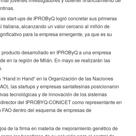
formar jóvenes investigadores y obtener financiamiento de
ntinas.
las start-ups de IPROByQ logró concretar sus primeras
 italiana, alcanzando un valor cercano al millón de
ignificativo para la empresa emergente, ya que es su
un producto desarrollado en IPROByQ a una empresa
sede en la región de Milán. En mayo se realizarán las
o.
es “Hand in Hand” en la Organización de las Naciones
FAO), las startups y empresas santafesinas posicionaron
ivas tecnológicas y de innovación de los sistemas
 al director del IPROBYQ-CONICET como representante en
en FAO dentro del esquema de empresas de
ajos de la firma en materia de mejoramiento genético de