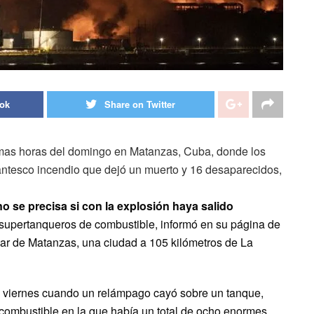
ook
Share on Twitter
imas horas del domingo en Matanzas, Cuba, donde los
antesco incendio que dejó un muerto y 16 desaparecidos,
o se precisa si con la explosión haya salido
supertanqueros de combustible, informó en su página de
lar de Matanzas, una ciudad a 105 kilómetros de La
l viernes cuando un relámpago cayó sobre un tanque,
combustible en la que había un total de ocho enormes