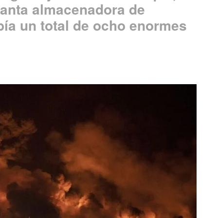
lanta almacenadora de
bía un total de ocho enormes