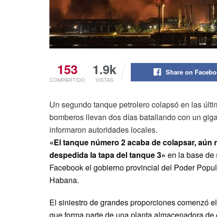
153
1.9k
Share on Faceb
COMPARTIDO
VISTAS
Un segundo tanque petrolero colapsó en las últ
bomberos llevan dos días batallando con un gig
informaron autoridades locales.
«El tanque número 2 acaba de colapsar, aún n
despedida la tapa del tanque 3»
en la base de 
Facebook el gobierno provincial del Poder Popu
Habana.
El siniestro de grandes proporciones comenzó e
que forma parte de una planta almacenadora de 