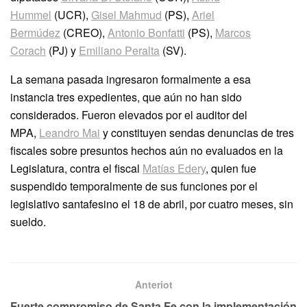
Hummel
(UCR),
Gisel Mahmud
(PS),
Ariel
Bermúdez
(CREO),
Antonio Bonfatti
(PS),
Marcos
Corach
(PJ) y
Emiliano Peralta
(SV).
La semana pasada ingresaron formalmente a esa
instancia tres expedientes, que aún no han sido
considerados. Fueron elevados por el auditor del
MPA,
Leandro Mai
y constituyen sendas denuncias de tres
fiscales sobre presuntos hechos aún no evaluados en la
Legislatura, contra el fiscal
Matías Edery
, quien fue
suspendido temporalmente de sus funciones por el
legislativo santafesino el 18 de abril, por cuatro meses, sin
sueldo.
Anteriot
Fuerte compromiso de Santa Fe con la implementación