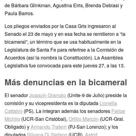
de Bárbara Glinkman, Agustina Eiris, Brenda Debiasi y
Paula Barros.
Los pliegos enviados por la Casa Gris ingresaron al
Senado el 23 de mayo y en esa fecha se remitieron a “la
bicameral”, un término que se usa habitualmente en la
Legislatura de Santa Fe para referirse a la Comisión de
Acuerdos (así la nombra la Constitución). La Asamblea
Legislativa fue convocada para este jueves 27, a las 13.
Más denuncias en la bicameral
El senador
Joaquín Gramajo
(Unite-9 de Julio) preside la
comisión y su vicepresidenta es la diputada
Lionella
Cattalini
(PS). La integran además los senadores
Felipe
Michlig
(UCR-San Cristóbal),
Orfilio Marcón
(UCR-Gral.
Obligado) y
Armando Traferri
(PJ-San Lorenzo); y los
diputados
Silvana Di Stefano
(UCR),
Astrid