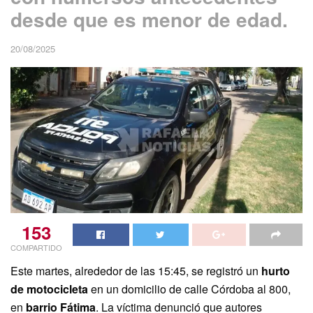
desde que es menor de edad.
20/08/2025
153
COMPARTIDO
Este martes, alrededor de las 15:45, se registró un
hurto
de motocicleta
en un domicilio de calle Córdoba al 800,
en
barrio Fátima
. La víctima denunció que autores