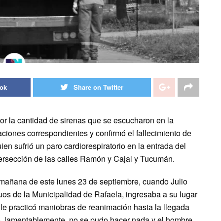
ook
Share on Twitter
or la cantidad de sirenas que se escucharon en la
ciones correspondientes y confirmó el fallecimiento de
ien sufrió un paro cardiorespiratorio en la entrada del
tersección de las calles Ramón y Cajal y Tucumán.
a mañana de este lunes 23 de septiembre, cuando Julio
duos de la Municipalidad de Rafaela, ingresaba a su lugar
 le practicó maniobras de reanimación hasta la llegada
o, lamentablemente, no se pudo hacer nada y el hombre