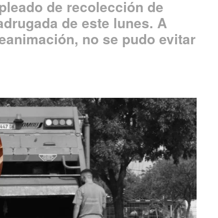
mpleado de recolección de
madrugada de este lunes. A
reanimación, no se pudo evitar