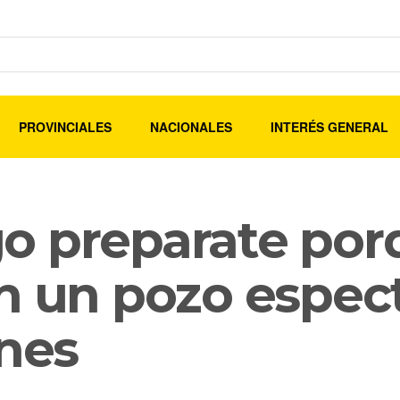
PROVINCIALES
NACIONALES
INTERÉS GENERAL
o preparate porq
n un pozo espec
ones